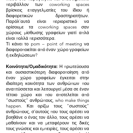
περιβάλλον των coworking spaces
βρίσκεις επαγγελματίες του ίδιου ή
διαφορετικών δραστηριοτήτων.
Παρόλ’αυτά είναι περιοριστικό να
ορίσουμε τα coworking spaces σαν
χώρους μίσθωσης γραφείων γιατί απλά
είναι πολλά περισσότερα.
Τί κάνει το pom – point of meeting να
διαφοροποιείται από έναν χώρο γραφείων
ή εκδηλώσεων?
Κοινότητα/Ομαδικότητα:
Η πρωτεύουσα
και ουσιαστικότερη διαφοροποίηση από
έναν χώρο γραφείων έγκειται στην
ιδιαίτερη κοινότητα των ανθρώπων που
αναπτύσσεται και λειτουργεί μέσα σε έναν
τέτοιο χώρο και που αποτελείται από
“σωστούς” ανθρώπους, who make things
happen. Και ορίζω τους “σωστούς”
ανθρώπους, σ’αυτούς που τους αρέσει να
βοηθάνε ο ένας τον άλλο, τους αρέσει να
μαθαίνουν και να μεταφέρουν τις δικές
τους γνώσεις και εμπειρίες, τους αρέσει να