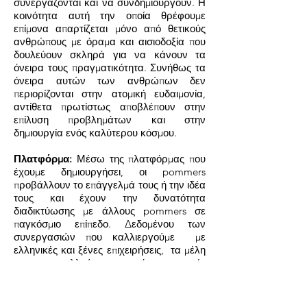
συνεργάζονται και να συνδημιουργούν. Η
κοινότητα αυτή την οποία θρέφουμε
επίμονα απαρτίζεται μόνο από θετικούς
ανθρώπους με όραμα και αισιοδοξία που
δουλεύουν σκληρά για να κάνουν τα
όνειρα τους πραγματικότητα. Συνήθως τα
όνειρα αυτών των ανθρώπων δεν
περιορίζονται στην ατομική ευδαιμονία,
αντίθετα πρωτίστως αποβλέπουν στην
επίλυση προβλημάτων και στην
δημιουργία ενός καλύτερου κόσμου.
Πλατφόρμα:
Μέσω της πλατφόρμας που
έχουμε δημιουργήσει, οι pommers
προβάλλουν το επάγγελμά τους ή την ιδέα
τους και έχουν την δυνατότητα
διαδικτύωσης με άλλους pommers σε
παγκόσμιο επίπεδο. Δεδομένου των
συνεργασιών που καλλιεργούμε με
ελληνικές και ξένες επιχειρήσεις, τα μέλη
μας επωφελλούνται από σημαντικές
εκπτώσεις σε προϊόντα και υπηρεσίες.
Πρόκειται για μια win-win σχέση όπου
όπως οι pommers έτσι και οι επιχειρήσεις