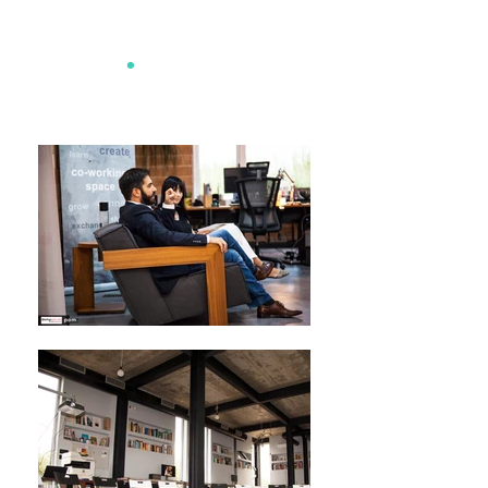
pom
.